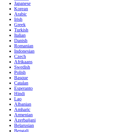
Japanese
Korean
Arabic
Irish
Greek
Turkish
Italian
Danish
Romanian
Indonesian
Czech
Afrikaans
Swedish
Polish
Basque
Catalan
Esperanto
Hindi
Lao
Albanian
Amharic
Armenian
Azerbaijani
Belarusian
Bengali