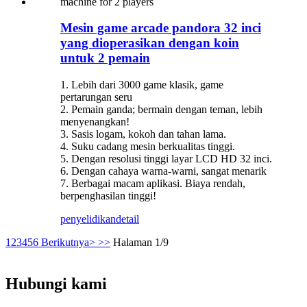
Mesin game arcade pandora 32 inci
yang dioperasikan dengan koin
untuk 2 pemain
1. Lebih dari 3000 game klasik, game
pertarungan seru
2. Pemain ganda; bermain dengan teman, lebih
menyenangkan!
3. Sasis logam, kokoh dan tahan lama.
4. Suku cadang mesin berkualitas tinggi.
5. Dengan resolusi tinggi layar LCD HD 32 inci.
6. Dengan cahaya warna-warni, sangat menarik
7. Berbagai macam aplikasi. Biaya rendah,
berpenghasilan tinggi!
penyelidikan
detail
1
2
3
4
5
6
Berikutnya>
>>
Halaman 1/9
Hubungi kami