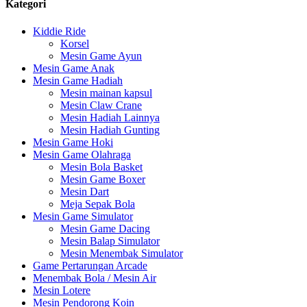
Kategori
Kiddie Ride
Korsel
Mesin Game Ayun
Mesin Game Anak
Mesin Game Hadiah
Mesin mainan kapsul
Mesin Claw Crane
Mesin Hadiah Lainnya
Mesin Hadiah Gunting
Mesin Game Hoki
Mesin Game Olahraga
Mesin Bola Basket
Mesin Game Boxer
Mesin Dart
Meja Sepak Bola
Mesin Game Simulator
Mesin Game Dacing
Mesin Balap Simulator
Mesin Menembak Simulator
Game Pertarungan Arcade
Menembak Bola / Mesin Air
Mesin Lotere
Mesin Pendorong Koin