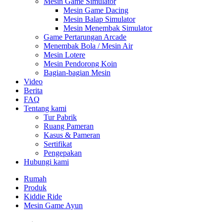
Mesin Game Simulator
Mesin Game Dacing
Mesin Balap Simulator
Mesin Menembak Simulator
Game Pertarungan Arcade
Menembak Bola / Mesin Air
Mesin Lotere
Mesin Pendorong Koin
Bagian-bagian Mesin
Video
Berita
FAQ
Tentang kami
Tur Pabrik
Ruang Pameran
Kasus & Pameran
Sertifikat
Pengepakan
Hubungi kami
Rumah
Produk
Kiddie Ride
Mesin Game Ayun