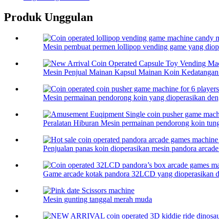
Produk Unggulan
Mesin pembuat permen lollipop vending game yang diope
Mesin Penjual Mainan Kapsul Mainan Koin Kedatangan
Mesin permainan pendorong koin yang dioperasikan den
Peralatan Hiburan Mesin permainan pendorong koin tun
Penjualan panas koin dioperasikan mesin pandora arcade
Game arcade kotak pandora 32LCD yang dioperasikan de
Mesin gunting tanggal merah muda