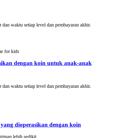
r dan waktu setiap level dan pembayaran akhir.
asikan dengan koin untuk anak-anak
r dan waktu setiap level dan pembayaran akhir.
 yang dioperasikan dengan koin
riman lebih sedikit