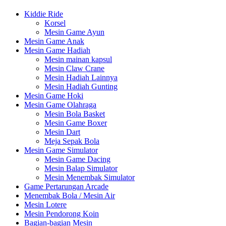
Kiddie Ride
Korsel
Mesin Game Ayun
Mesin Game Anak
Mesin Game Hadiah
Mesin mainan kapsul
Mesin Claw Crane
Mesin Hadiah Lainnya
Mesin Hadiah Gunting
Mesin Game Hoki
Mesin Game Olahraga
Mesin Bola Basket
Mesin Game Boxer
Mesin Dart
Meja Sepak Bola
Mesin Game Simulator
Mesin Game Dacing
Mesin Balap Simulator
Mesin Menembak Simulator
Game Pertarungan Arcade
Menembak Bola / Mesin Air
Mesin Lotere
Mesin Pendorong Koin
Bagian-bagian Mesin