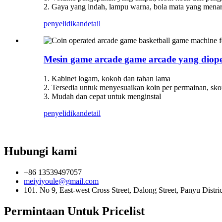
2. Gaya yang indah, lampu warna, bola mata yang menar
penyelidikan
detail
Mesin game arcade game arcade yang diop
1. Kabinet logam, kokoh dan tahan lama
2. Tersedia untuk menyesuaikan koin per permainan, sko
3. Mudah dan cepat untuk menginstal
penyelidikan
detail
Hubungi kami
+86 13539497057
meiyiyoule@gmail.com
101. No 9, East-west Cross Street, Dalong Street, Panyu Dist
Permintaan Untuk Pricelist