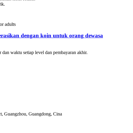
ik.
erasikan dengan koin untuk orang dewasa
r dan waktu setiap level dan pembayaran akhir.
rict, Guangzhou, Guangdong, Cina